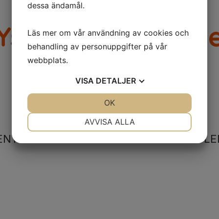
dessa ändamål.
Ystad Regement
Läs mer om vår användning av cookies och
behandling av personuppgifter på vår
webbplats.
VISA
DETALJER
JA
NEJ
OK
JA
NEJ
NÖDVÄNDIG
INSTÄLLNINGAR
AVVISA ALLA
ENTET
HISTORIA
LE
JA
NEJ
JA
NEJ
MARKNADSFÖRING
STATISTIK